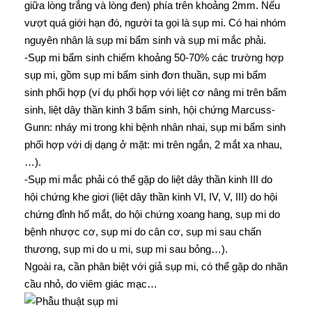
giữa lòng trắng và lòng đen) phía trên khoảng 2mm. Nếu
vượt quá giới hạn đó, người ta gọi là sụp mi. Có hai nhóm
nguyên nhân là sụp mi bẩm sinh và sụp mi mắc phải.
-Sụp mi bẩm sinh chiếm khoảng 50-70% các trường hợp
sụp mi, gồm sụp mi bẩm sinh đơn thuần, sụp mi bẩm
sinh phối hợp (ví dụ phối hợp với liệt cơ nâng mi trên bẩm
sinh, liệt dây thần kinh 3 bẩm sinh, hội chứng Marcuss-
Gunn: nháy mi trong khi bệnh nhân nhai, sụp mi bẩm sinh
phối hợp với dị dạng ở mặt: mi trên ngắn, 2 mắt xa nhau,
…).
-Sụp mi mắc phải có thể gặp do liệt dây thần kinh III do
hội chứng khe giơi (liệt dây thần kinh VI, IV, V, III) do hội
chứng đỉnh hố mắt, do hội chứng xoang hang, sụp mi do
bệnh nhược cơ, sụp mi do cân cơ, sụp mi sau chấn
thương, sụp mi do u mi, sụp mi sau bỏng…).
Ngoài ra, cần phân biệt với giả sụp mi, có thể gặp do nhãn
cầu nhỏ, do viêm giác mạc…