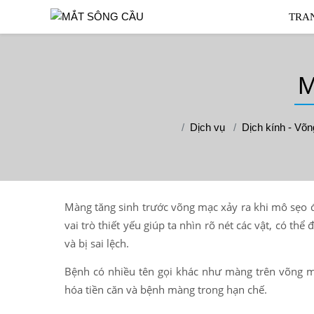
TRA
M
Dịch vụ
Dịch kính - Võ
Màng tăng sinh trước võng mạc xảy ra khi mô sẹo 
vai trò thiết yếu giúp ta nhìn rõ nét các vật, có t
và bị sai lệch.
Bệnh có nhiều tên gọi khác như màng trên võng 
hóa tiền căn và bệnh màng trong hạn chế.