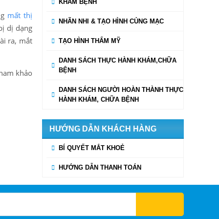
KHÁM BỆNH
ng
mất
thị
NHÃN NHI & TẠO HÌNH CỦNG MẠC
ị dị dạng
ài ra, mắt
TẠO HÌNH THẨM MỸ
DANH SÁCH THỰC HÀNH KHÁM,CHỮA
BỆNH
 tham khảo
DANH SÁCH NGƯỜI HOÀN THÀNH THỰC
HÀNH KHÁM, CHỮA BỆNH
HƯỚNG DẪN KHÁCH HÀNG
BÍ QUYẾT MẮT KHOẺ
HƯỚNG DẪN THANH TOÁN