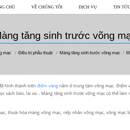
NG CHỦ
VỀ CHÚNG TÔI
DỊCH VỤ
TIN TỨ
àng tăng sinh trước võng m
ng mạc
Điều trị phẫu thuật
Màng tăng sinh trước võng mạc
M
đã hình thành trên
điểm
vàng
nằm ở trung tâm võng mạc. Điểm 
hể đọc sách báo, lái xe… Màng tăng sinh trước võng mạc có thể làm
mạc, thoái hóa màng võng mạc, nếp nhăn võng mạc, võng mạc b