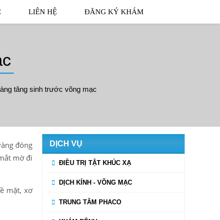
C
LIÊN HỆ
ĐĂNG KÝ KHÁM
ạc
àng tăng sinh trước võng mạc
DỊCH VỤ
vàng đóng
 mắt mờ đi
ĐIỀU TRỊ TẬT KHÚC XẠ
DỊCH KÍNH - VÕNG MẠC
ề mặt, xơ
TRUNG TÂM PHACO