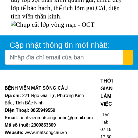
lớp tế bào hạch, thể tích lõm gai,C/d, diện
tích viền thần kinh.
Cập nhật thông tin mới nhất!:
THỜI
BỆNH VIỆN MẮT SÔNG CẦU
GIAN
Địa chỉ:
221 Ngô Gia Tự, Phường Kinh
LÀM
Bắc, Tỉnh Bắc Ninh
VIỆC
Điện Thoại: 0855949559
Thứ
Email:
benhvienmatsongcaubn@gmail.com
Hai:
Mã số thuế: 2300853309
07:15 –
Website:
www.matsongcau.vn
17:30