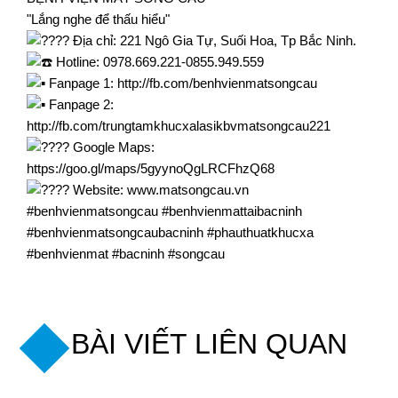
"Lắng nghe để thấu hiểu"
Địa chỉ: 221 Ngô Gia Tự, Suối Hoa, Tp Bắc Ninh.
Hotline: 0978.669.221-0855.949.559
Fanpage 1:
http://fb.com/benhvienmatsongcau
Fanpage 2:
http://fb.com/trungtamkhucxalasikbvmatsongcau221
Google Maps:
https://goo.gl/maps/5gyynoQgLRCFhzQ68
Website:
www.matsongcau.vn
#benhvienmatsongcau
#benhvienmattaibacninh
#benhvienmatsongcaubacninh
#phauthuatkhucxa
#benhvienmat
#bacninh
#songcau
BÀI VIẾT LIÊN QUAN