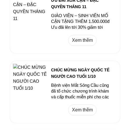
ƯU ĐÃI XOÁ CẬN – ĐẶC
QUYỀN THÁNG 11
GIÁO VIÊN – SINH VIÊN MỔ
CẬN TẶNG THÊM 1.500.000đ
Ưu đãi lên tới 30% giảm tới
15.000.000đ
Xem thêm
CHÚC MỪNG NGÀY QUỐC TẾ
NGƯỜI CAO TUỔI 1/10
Bệnh viện Mắt Sông Cầu cũng
đã tổ chức chương trình khám
và cấp thuốc miễn phí cho các
cụ cao tuổi tại một số địa
phương trên địa bàn tỉnh. Đây là
Xem thêm
hoạt động thiết thực nhằm tri ân
và chăm sóc sức khỏe đôi mắt
cho thế hệ đi trước – những