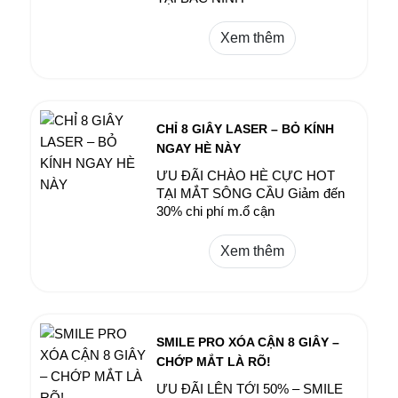
Xem thêm
CHỈ 8 GIÂY LASER – BỎ KÍNH
NGAY HÈ NÀY
​ƯU ĐÃI CHÀO HÈ CỰC HOT
TẠI MẮT SÔNG CẦU Giảm đến
30% chi phí m.ổ cận
Xem thêm
SMILE PRO XÓA CẬN 8 GIÂY –
CHỚP MẮT LÀ RÕ!
ƯU ĐÃI LÊN TỚI 50% – SMILE