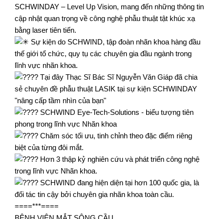
SCHWINDAY – Level Up Vision, mang đến những thông tin
cập nhật quan trọng về công nghệ phẫu thuật tật khúc xạ
bằng laser tiên tiến.
Sự kiện do SCHWIND, tập đoàn nhãn khoa hàng đầu
thế giới tổ chức, quy tụ các chuyên gia đầu ngành trong
lĩnh vực nhãn khoa.
Tại đây Thạc Sĩ Bác Sĩ Nguyễn Văn Giáp đã chia
sẻ chuyên đề phẫu thuật LASIK tại sự kiện SCHWINDAY
"nâng cấp tầm nhìn của bạn"
SCHWIND Eye-Tech-Solutions - biểu tượng tiên
phong trong lĩnh vực Nhãn khoa
Chăm sóc tối ưu, tinh chỉnh theo đặc điểm riêng
biệt của từng đôi mắt.
Hơn 3 thập kỷ nghiên cứu và phát triển công nghệ
trong lĩnh vực Nhãn khoa.
SCHWIND đang hiện diện tại hơn 100 quốc gia, là
đối tác tin cậy bởi chuyên gia nhãn khoa toàn cầu.
====***====
BỆNH VIỆN MẮT SÔNG CẦU