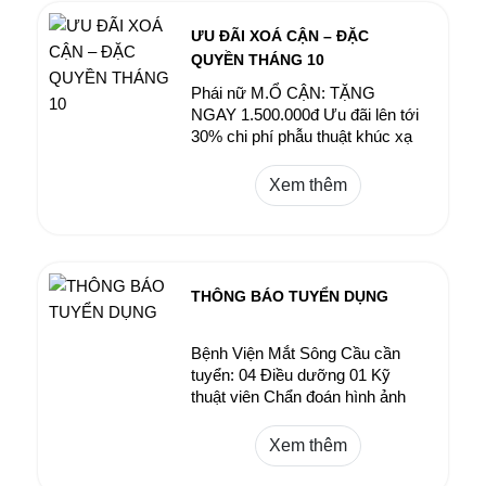
người đã dành cả đời để cống
hiến cho gia đình và xã hội.
ƯU ĐÃI XOÁ CẬN – ĐẶC
QUYỀN THÁNG 10
Phái nữ M.Ổ CẬN: TẶNG
NGAY 1.500.000đ Ưu đãi lên tới
30% chi phí phẫu thuật khúc xạ
Xem thêm
THÔNG BÁO TUYỂN DỤNG
Bệnh Viện Mắt Sông Cầu cần
tuyển: 04 Điều dưỡng 01 Kỹ
thuật viên Chẩn đoán hình ảnh
Xem thêm