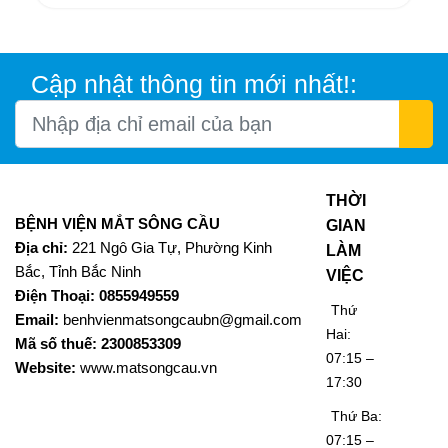
Cập nhật thông tin mới nhất!:
THỜI
BỆNH VIỆN MẮT SÔNG CẦU
GIAN
Địa chỉ:
221 Ngô Gia Tự, Phường Kinh
LÀM
Bắc, Tỉnh Bắc Ninh
VIỆC
Điện Thoại: 0855949559
Thứ
Email:
benhvienmatsongcaubn@gmail.com
Hai:
Mã số thuế: 2300853309
07:15 –
Website:
www.matsongcau.vn
17:30
Thứ Ba:
07:15 –