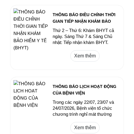
THÔNG BÁO ĐIỀU CHỈNH THỜI
GIAN TIẾP NHẬN KHÁM BẢO
HIỂM Y TẾ (BHYT)
Thứ 2 – Thứ 6: Khám BHYT cả
ngày. Sáng Thứ 7 & Sáng Chủ
nhật: Tiếp nhận khám BHYT.
Chiều Thứ 7 & Chiều Chủ nhật:
Không khám BHYT.
Xem thêm
THÔNG BÁO LỊCH HOẠT ĐỘNG
CỦA BỆNH VIỆN
Trong các ngày 22/07, 23/07 và
24/07/2026, Bệnh viện tổ chức
chương trình nghỉ mát thường
niên dành cho cán bộ, nhân viên.
Xem thêm