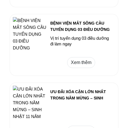
BỆNH VIỆN MẮT SÔNG CẦU
TUYỂN DỤNG 03 ĐIỀU DƯỠNG
Vị trí tuyển dụng 03 điều dưỡng
đi làm ngay
Xem thêm
ƯU ĐÃI XÓA CẬN LỚN NHẤT
TRONG NĂM MỪNG – SINH
NHẬT 11 NĂM