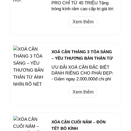
PRO CHỈ TỪ 45 TRIỆU Tặng
tròng kính râm cao cấp trị giá tới
4 TRIỆU ​
Xem thêm
XOÁ CẬN THÁNG 3 TỎA SÁNG
– YÊU THƯƠNG BẢN THÂN TỪ
ÁNH NHÌN RÕ NÉT
ƯU ĐÃI XOÁ CẬN ĐẶC BIỆT
DÀNH RIÊNG CHO PHÁI ĐẸP:
- Giảm ngay 2.000.000đ chi phí
phẫu thuật xoá cận - Tặng Cặp
tròng kính đổi màu cao cấp trị
Xem thêm
giá 1.000.000đ * Áp dụng cho 30
khách hàng nữ đăng ký online
sớm nhất trong tháng 3
XÓA CẬN CUỐI NĂM – ĐÓN
TẾT BỎ KÍNH