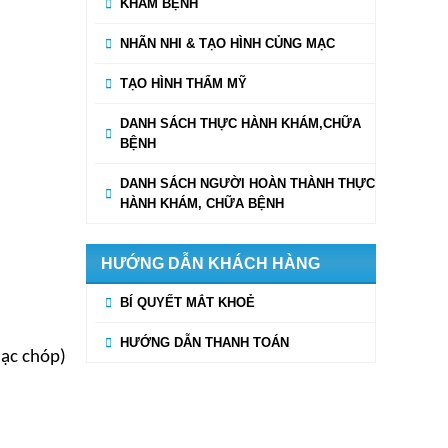
KHÁM BỆNH
NHÃN NHI & TẠO HÌNH CỦNG MẠC
TẠO HÌNH THẨM MỸ
DANH SÁCH THỰC HÀNH KHÁM,CHỮA
BỆNH
DANH SÁCH NGƯỜI HOÀN THÀNH THỰC
HÀNH KHÁM, CHỮA BỆNH
HƯỚNG DẪN KHÁCH HÀNG
BÍ QUYẾT MẮT KHOẺ
HƯỚNG DẪN THANH TOÁN
mạc chóp)