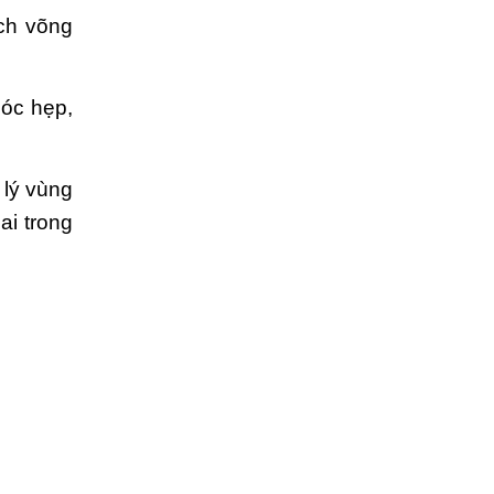
ách võng
óc hẹp,
 lý vùng
ai trong