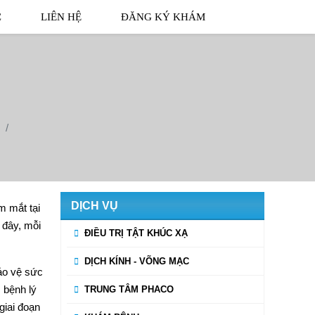
C
LIÊN HỆ
ĐĂNG KÝ KHÁM
DỊCH VỤ
m mắt tại
 đây, mỗi
ĐIỀU TRỊ TẬT KHÚC XẠ
.
DỊCH KÍNH - VÕNG MẠC
ảo vệ sức
 bệnh lý
TRUNG TÂM PHACO
giai đoạn