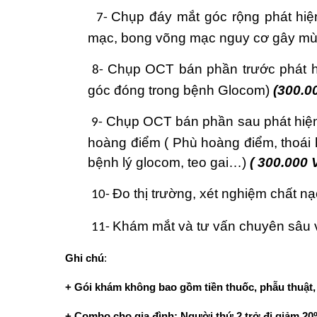
Chụp đáy mắt góc rộng phát hiện
7-
mạc, bong võng mạc nguy cơ gây mù
Chụp OCT bán phần trước phát hi
8-
góc đóng trong bệnh Glocom)
(300.0
Chụp OCT bán phần sau phát hiện 
9-
hoàng điểm ( Phù hoàng điểm, thoái h
bệnh lý glocom, teo gai…)
( 300.000
Đo thị trường, xét nghiệm chất nạ
10-
Khám mắt và tư vấn chuyên sâu v
11-
Ghi chú
:
+ Gói khám không bao gồm tiền thuốc, phẫu thuật, 
+ Combo cho gia đình: Người thứ 2 trở đi giảm 2