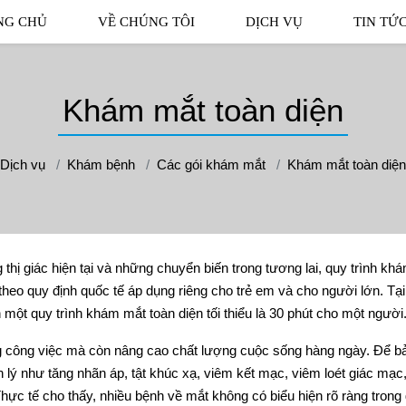
NG CHỦ
VỀ CHÚNG TÔI
DỊCH VỤ
TIN TỨ
Khám mắt toàn diện
Dịch vụ
Khám bệnh
Các gói khám mắt
Khám mắt toàn diện
thị giác hiện tại và những chuyển biến trong tương lai, quy trình khá
eo quy định quốc tế áp dụng riêng cho trẻ em và cho người lớn. Tại
 một quy trình khám mắt toàn diện tối thiểu là 30 phút cho một người
ng công việc mà còn nâng cao chất lượng cuộc sống hàng ngày. Để b
lý như tăng nhãn áp, tật khúc xạ, viêm kết mạc, viêm loét giác mạc,
 Thực tế cho thấy, nhiều bệnh về mắt không có biểu hiện rõ ràng trong 