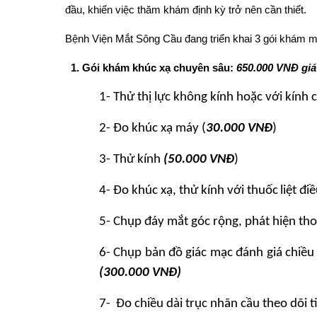
đầu, khiến việc thăm khám định kỳ trở nên cần thiết.
Bệnh Viện Mắt Sông Cầu đang triển khai 3 gói khám m
1. Gói khám khúc xạ chuyên sâu:
650.000 VNĐ giá
1- Thử thị lực không kính hoặc với kính 
2- Đo khúc xạ máy
(
30.000 VNĐ
)
3- Thử kính
(50.000 VNĐ
)
4-
Đ
o khúc xạ
, thử kính
với thuốc
liệt điề
5- Chụp đáy mắt góc rộng, phát hiện tho
6
-
Chụp bản đồ giác mạc đánh
giá chiều
(300.000 VNĐ)
7- Đo chiều dài trục nhãn cầu theo dõi ti