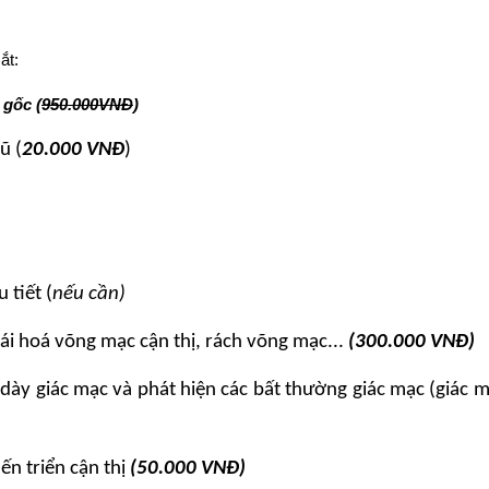
ắt:
 gốc (
950.000VNĐ
)
cũ
(
20.000 VNĐ
)
u tiết (
nếu cần)
ái
hoá võng mạc
cận thị, rách võng mạc...
(300.000 VNĐ)
 dày giác mạc và
phát hiện các bất thường giác mạc (giác 
ến triển cận thị
(50.000 VNĐ)