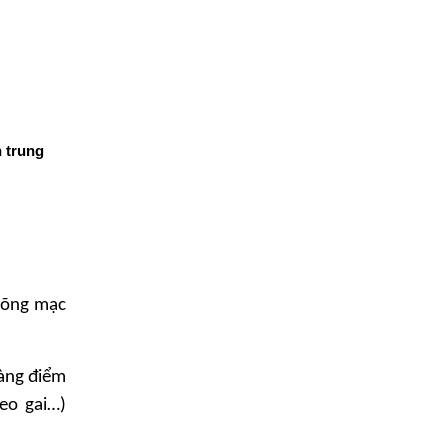
h trung
 võng mạc
oàng điểm
eo gai…)