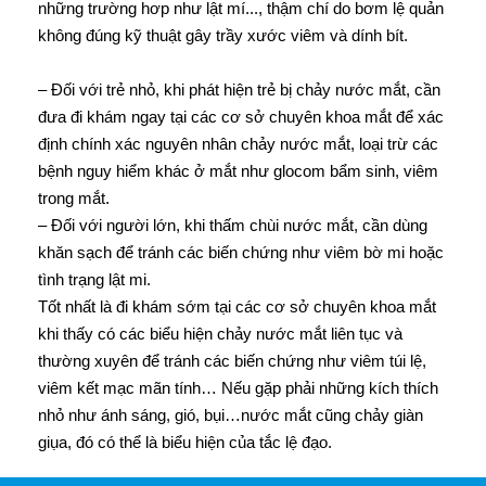
những trường hơp như lật mí..., thậm chí do bơm lệ quản
không đúng kỹ thuật gây trầy xước viêm và dính bít.
– Đối với trẻ nhỏ, khi phát hiện trẻ bị chảy nước mắt, cần
đưa đi khám ngay tại các cơ sở chuyên khoa mắt để xác
định chính xác nguyên nhân chảy nước mắt, loại trừ các
bệnh nguy hiểm khác ở mắt như glocom bẩm sinh, viêm
trong mắt.
– Đối với người lớn, khi thấm chùi nước mắt, cần dùng
khăn sạch để tránh các biến chứng như viêm bờ mi hoặc
tình trạng lật mi.
Tốt nhất là đi khám sớm tại các cơ sở chuyên khoa mắt
khi thấy có các biểu hiện chảy nước mắt liên tục và
thường xuyên để tránh các biến chứng như viêm túi lệ,
viêm kết mạc mãn tính… Nếu gặp phải những kích thích
nhỏ như ánh sáng, gió, bụi…nước mắt cũng chảy giàn
giụa, đó có thể là biểu hiện của tắc lệ đạo.