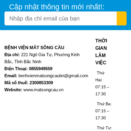
Cập nhật thông tin mới nhất!:
THỜI
BỆNH VIỆN MẮT SÔNG CẦU
GIAN
Địa chỉ:
221 Ngô Gia Tự, Phường Kinh
LÀM
Bắc, Tỉnh Bắc Ninh
VIỆC
Điện Thoại: 0855949559
Thứ
Email:
benhvienmatsongcaubn@gmail.com
Hai:
Mã số thuế: 2300853309
07:15 –
Website:
www.matsongcau.vn
17:30
Thứ Ba:
07:15 –
17:30
Thứ Tư: