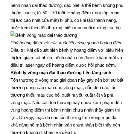
bệnh nhân đái tháo đường, đặc biệt là thể bệnh không phụ
thuộc insulin, từ 50 – 70 tuổi. Hoàng điểm ( nơi tập trung
thị lực cao nhất của mắt) bị phù, có khi tạo thành nang,
hoặc kèm theo tổn thương thiếu máu nuôi dưỡng cục bộ.
Phù hoàng điểm với các xuất tiết cứng quanh hoàng điểm
Điều trị: Khi đã xuất hiện bệnh lý hoàng điểm với biểu hiện
thị lực giảm sút nhiều, bệnh nhân cần được khám mắt và
điều trị laser ngay để hoàng điểm được hồi phục sớm.
Bệnh lý võng mạc đái tháo đường tiền tăng sinh:
Tổn thương ở võng mạc giai đoạn này gây nên bởi sự bất
thường cung cấp máu cho võng mạc, dẫn đến các tổn
thương thiếu máu cục bộ, xuất huyết, xuất tiết và phù
võng mạc. Nếu các tổn thương này chưa xâm phạm đến
vùng hoàng điểm thì bệnh nhân chưa nhận thấy giảm thị
lực. Do vậy, mặc dù các tổn thương trên võng mạc đã
khá nặng nề mà bệnh nhân vẫn chưa nhận biết thấy nên
thường không đi khám và điều trị.