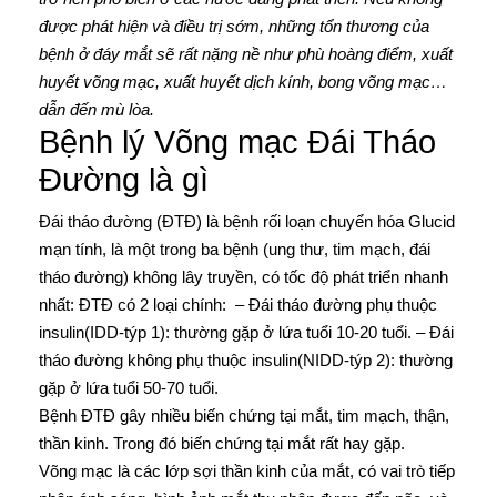
được phát hiện và điều trị sớm, những tổn thương của
bệnh ở đáy mắt sẽ rất nặng nề như phù hoàng điểm, xuất
huyết võng mạc, xuất huyết dịch kính, bong võng mạc…
dẫn đến mù lòa.
Bệnh lý Võng mạc Đái Tháo
Đường là gì
Đái tháo đường (ĐTĐ) là bệnh rối loạn chuyển hóa Glucid
mạn tính, là một trong ba bệnh (ung thư, tim mạch, đái
tháo đường) không lây truyền, có tốc độ phát triển nhanh
nhất: ĐTĐ có 2 loại chính: – Đái tháo đường phụ thuộc
insulin(IDD-týp 1): thường gặp ở lứa tuổi 10-20 tuổi. – Đái
tháo đường không phụ thuộc insulin(NIDD-týp 2): thường
gặp ở lứa tuổi 50-70 tuổi.
Bệnh ĐTĐ gây nhiều biến chứng tại mắt, tim mạch, thận,
thần kinh. Trong đó biến chứng tại mắt rất hay gặp.
Võng mạc là các lớp sợi thần kinh của mắt, có vai trò tiếp