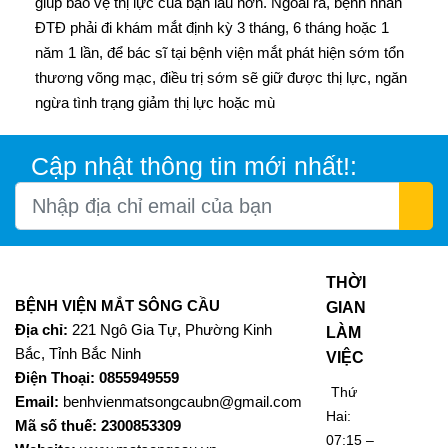
giúp bảo vệ thị lực của bạn lâu hơn. Ngoài ra, bệnh nhân
ĐTĐ phải đi khám mắt định kỳ 3 tháng, 6 tháng hoặc 1
năm 1 lần, để bác sĩ tại bệnh viện mắt phát hiện sớm tổn
thương võng mạc, điều trị sớm sẽ giữ được thị lực, ngăn
ngừa tình trạng giảm thị lực hoặc mù
Cập nhật thông tin mới nhất!:
THỜI
BỆNH VIỆN MẮT SÔNG CẦU
GIAN
Địa chỉ:
221 Ngô Gia Tự, Phường Kinh
LÀM
Bắc, Tỉnh Bắc Ninh
VIỆC
Điện Thoại: 0855949559
Thứ
Email:
benhvienmatsongcaubn@gmail.com
Hai:
Mã số thuế: 2300853309
07:15 –