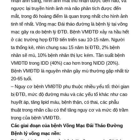
nhận ánh sáng, hình ảnh mắt thu nhận được đến não, và
ngược lại truyền hình ảnh mà não phân tích được đến
mắt, trong đó hoàng điểm là quan trọng nhất cho hình ảnh
tinh tế nhất. Võng mạc Đái tháo đường là bệnh lý tại võng
mạc gây ra do bệnh lý ĐTĐ. Bệnh VMĐTĐ xảy ra hầu hết
ở các trường hợp ĐTĐ tiến triển sau 10-15 năm. Người
ta thống kê, nhìn chung sau 15 năm bị ĐTĐ, 2% bệnh
nhân sẽ mù, 10% bệnh nhân thị lực kém. Tần suất bệnh
VMĐTĐ trong IDD (40%) cao hơn trong NIDD (20%).
Bệnh VMĐTĐ là nguyên nhân gây mù thường gặp nhất từ
20-65 tuổi.
– Nguy cơ bệnh VMĐTĐ phụ thuộc nhiều yếu tố: thời gian
bị ĐTĐ, mức độ đường máu và các yếu tố khác như cao
huyết áp, tăng lipid máu, bệnh thận, có thai, các phẫu
thuật trong nhãn cầu có thể tăng nguy cơ và mức độ trầm
trọng của bệnh VMĐTĐ.
Các giai đoạn của bệnh Võng Mạc Đái Tháo Đường
Bệnh lý võng mạc nền: