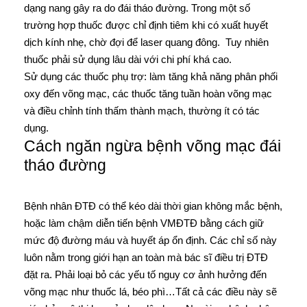
dạng nang gây ra do đái tháo đường. Trong một số
trường hợp thuốc được chỉ định tiêm khi có xuất huyết
dịch kính nhẹ, chờ đợi để laser quang đông. Tuy nhiên
thuốc phải sử dụng lâu dài với chi phí khá cao.
Sử dụng các thuốc phụ trợ: làm tăng khả năng phân phối
oxy đến võng mạc, các thuốc tăng tuần hoàn võng mạc
và điều chỉnh tính thấm thành mạch, thường ít có tác
dụng.
Cách ngăn ngừa bệnh võng mạc đái
tháo đường
Bệnh nhân ĐTĐ có thể kéo dài thời gian không mắc bệnh,
hoặc làm chậm diễn tiến bệnh VMĐTĐ bằng cách giữ
mức độ đường máu và huyết áp ổn định. Các chỉ số này
luôn nằm trong giới hạn an toàn mà bác sĩ điều trị ĐTĐ
đặt ra. Phải loại bỏ các yếu tố nguy cơ ảnh hưởng đến
võng mạc như thuốc lá, béo phì…Tất cả các điều này sẽ